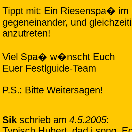
Tippt mit: Ein Riesenspa� im
gegeneinander, und gleichzeit
anzutreten!
Viel Spa� w�nscht Euch
Euer Festlguide-Team
P.S.: Bitte Weitersagen!
Sik
schrieb am
4.5.2005
:
Typisch Hubert, dad i song. E