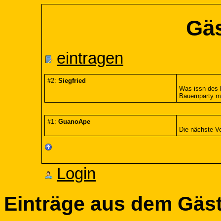
Gä
eintragen
#2:
Siegfried
Was issn des h
Bauernparty mi
#1:
GuanoApe
Die nächste Ve
Login
Einträge aus dem Gäs